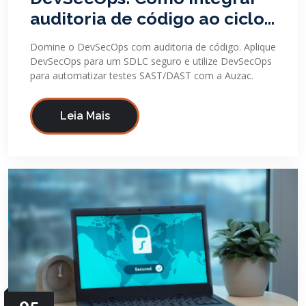
auditoria de código ao ciclo
de desenvolvimento seguro
Domine o DevSecOps com auditoria de código. Aplique
DevSecOps para um SDLC seguro e utilize DevSecOps
para automatizar testes SAST/DAST com a Auzac.
Leia Mais
05