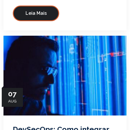
Leia Mais
07
AUG
DevSecOps: Como integrar