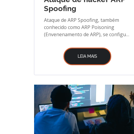
Spoofing
Ataque de ARP Spoofing, também
conhecido como ARP Poisoning
(Envenenamento de ARP), se configura
como uma ameaça silenciosa e
perigosa
LEIA MAIS