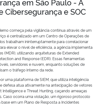
rança em São Paulo - A
e Cibersegurança e SOC
rno começa pela vigilância contínua através de um
rviço é centralizado em um
Centro de Operações de
dos trabalham ininterruptamente para correlacionar
ra elevar o nível de eficiência, a agência implementa
es
(MDR), utilizando arquiteturas de
Extended
etection and Response
(EDR). Essas ferramentas
móveis, servidores e nuvem, enquanto soluções de
sam o tráfego interno da rede.
 por uma plataforma de
SIEM
, que utiliza inteligência
e de defesa atua ativamente na antecipação de vetores
t Intelligence
e
Threat Hunting
, caçando ameaças
 Caso ocorra uma violação, um rigoroso protocolo
m base em um
Plano de Resposta a Incidentes