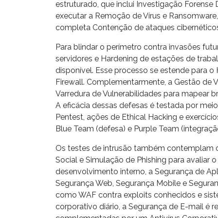
estruturado, que inclui
Investigação Forense D
executar a
Remoção de Vírus e Ransomware
completa
Contenção de ataques
cibernético
Para blindar o perímetro contra invasões futu
servidores
e
Hardening de estações
de trabal
disponível. Esse processo se estende para o
Firewall
. Complementarmente, a
Gestão de V
Varredura de Vulnerabilidades
para mapear br
A eficácia dessas defesas é testada por mei
Pentest
, ações de
Ethical Hacking
e exercíci
Blue Team
(defesa) e
Purple Team
(integraçã
Os testes de intrusão também contemplam 
Social
e
Simulação de Phishing
para avaliar 
desenvolvimento interno, a
Segurança de Ap
Segurança Web
,
Segurança Mobile
e
Seguran
como
WAF
contra exploits conhecidos e sis
corporativo diário, a
Segurança de E-mail
é r