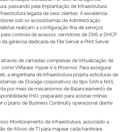
tura
, passando pela
Implantação de Infraestrutura
fraestrutura
legada de seus clientes. A excelência
idores
sob os ecossistemas de
Administração
nalistas realizam a configuração fina de serviços
para controle de acessos, servidores de
DNS
e
DHCP
m da gerência dedicada de
File Server
e
Print Server
da através de camadas complexas de
Virtualização
de
do como
VMware
,
Hyper-V
e
Proxmox
. Para assegurar
is, a engenharia de infraestrutura projeta estruturas de
sistemas de
Storage
corporativos do tipo
SAN
e
NAS
.
mente por meio de mecanismos de
Balanceamento de
sponibilidade
(HA), preparado para acionar rotinas
r o plano de
Business Continuity
operacional diante
roso
Monitoramento de Infraestrutura
, associado a
ão de Ativos de TI
para mapear cada hardware