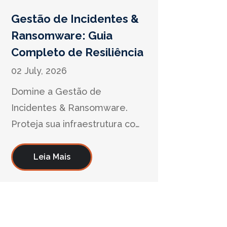
Gestão de Incidentes &
Ransomware: Guia
Completo de Resiliência
02 July, 2026
Domine a Gestão de
Incidentes & Ransomware.
Proteja sua infraestrutura com
estratégias de resposta,
contenção e recuperação da
Leia Mais
Auzac Cybersecurity.