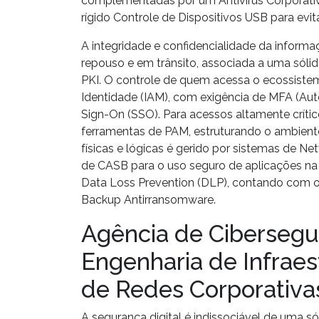
complementadas por um
Antivírus Corporati
rígido
Controle de Dispositivos USB
para evit
A integridade e confidencialidade da inform
repouso e em trânsito, associada a uma sóli
PKI
. O controle de quem acessa o ecossistema
Identidade
(IAM), com exigência de
MFA
(Aut
Sign-On
(SSO). Para acessos altamente críti
ferramentas de
PAM
, estruturando o ambient
físicas e lógicas é gerido por sistemas de
Net
de
CASB
para o uso seguro de aplicações na 
Data Loss Prevention
(DLP), contando com o 
Backup Antirransomware
.
Agência de Cibersegu
Engenharia de Infraes
de Redes Corporativa
A segurança digital é indissociável de uma só