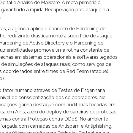
igital
e
Análise de Malware
. A meta primária é
, garantindo a rápida
Recuperação pós-ataque
e a
s.
ras, a agência aplica o conceito de
Hardening de
ho, reduzindo drasticamente a superfície de ataque
Hardening de Active Directory
e o
Hardening de
ulnerabilidades
promove uma rotina constante de
echas em sistemas operacionais e softwares legados.
o de simulações de ataques reais, como serviços de
os coordenados entre times de
Red Team
(ataque),
o).
o fator humano através de
Testes de Engenharia
o nível de conscientização dos colaboradores. No
licações
ganha destaque com auditorias focadas em
ça em APIs
, além do deploy de barreiras de proteção
temas contra
Proteção contra DDoS
. No ambiente
eforçada com camadas de
Antispam
e
Antiphishing
,