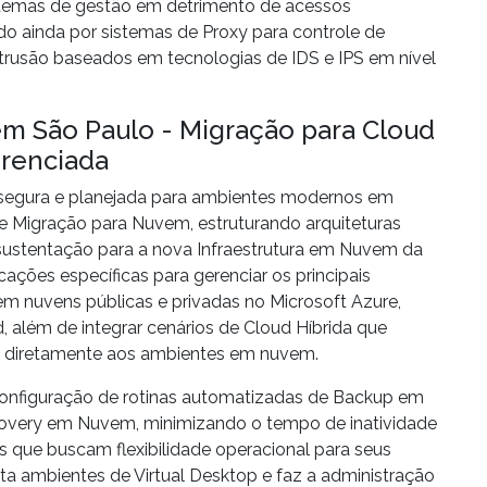
sistemas de gestão em detrimento de acessos
ado ainda por sistemas de
Proxy
para controle de
trusão baseados em tecnologias de
IDS
e
IPS
em nível
m São Paulo - Migração para Cloud
erenciada
o segura e planejada para ambientes modernos em
de
Migração para Nuvem
, estruturando arquiteturas
ustentação para a nova
Infraestrutura em Nuvem
da
ações específicas para gerenciar os principais
em nuvens públicas e privadas no
Microsoft Azure
,
d
, além de integrar cenários de
Cloud Híbrida
que
s diretamente aos ambientes em nuvem.
configuração de rotinas automatizadas de
Backup em
covery em Nuvem
, minimizando o tempo de inatividade
s que buscam flexibilidade operacional para seus
eta ambientes de
Virtual Desktop
e faz a administração