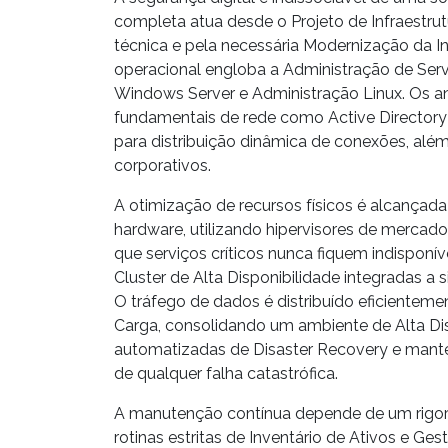
completa atua desde o
Projeto de Infraestru
técnica e pela necessária
Modernização da In
operacional engloba a
Administração de Serv
Windows Server
e
Administração Linux
. Os a
fundamentais de rede como
Active Directory
para distribuição dinâmica de conexões, alé
corporativos.
A otimização de recursos físicos é alcança
hardware, utilizando hipervisores de merca
que serviços críticos nunca fiquem indisponíve
Cluster de Alta Disponibilidade
integradas a 
O tráfego de dados é distribuído eficiente
Carga
, consolidando um ambiente de
Alta Di
automatizadas de
Disaster Recovery
e mante
de qualquer falha catastrófica.
A manutenção contínua depende de um rigo
rotinas estritas de
Inventário de Ativos
e
Gest