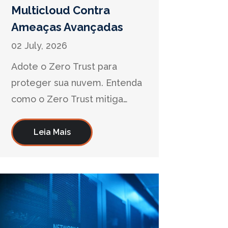
Multicloud Contra
Ameaças Avançadas
02 July, 2026
Adote o Zero Trust para
proteger sua nuvem. Entenda
como o Zero Trust mitiga
riscos e o Zero Trust reforça a
segurança contra acessos não
Leia Mais
autorizados.