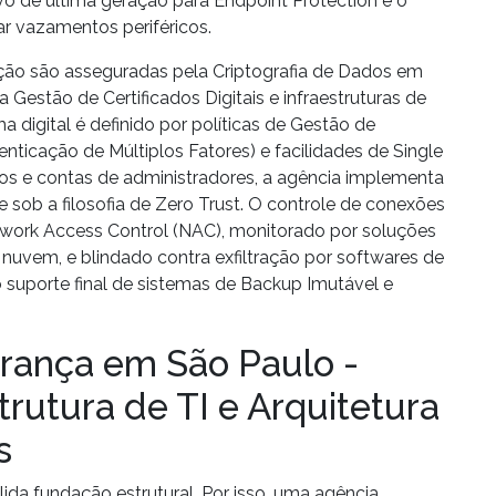
vo
de última geração para
Endpoint Protection
e o
ar vazamentos periféricos.
ação são asseguradas pela
Criptografia de Dados
em
da
Gestão de Certificados Digitais
e infraestruturas de
 digital é definido por políticas de
Gestão de
enticação de Múltiplos Fatores) e facilidades de
Single
cos e contas de administradores, a agência implementa
e sob a filosofia de
Zero Trust
. O controle de conexões
work Access Control
(NAC), monitorado por soluções
nuvem, e blindado contra exfiltração por softwares de
suporte final de sistemas de
Backup Imutável
e
rança em São Paulo -
trutura de TI e Arquitetura
s
lida fundação estrutural. Por isso, uma agência