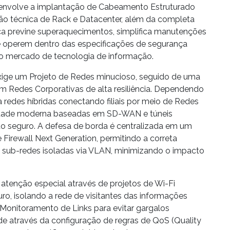
 envolve a implantação de
Cabeamento Estruturado
ão técnica de
Rack e Datacenter
, além da completa
ica previne superaquecimentos, simplifica manutenções
e operem dentro das especificações de segurança
do mercado de tecnologia de informação.
exige um
Projeto de Redes
minucioso, seguido de uma
em
Redes Corporativas
de alta resiliência. Dependendo
redes híbridas conectando filiais por meio de
Redes
idade moderna baseadas em
SD-WAN
e túneis
o seguro. A defesa de borda é centralizada em um
e
Firewall Next Generation
, permitindo a correta
 sub-redes isoladas via
VLAN
, minimizando o impacto
atenção especial através de projetos de
Wi-Fi
uro
, isolando a rede de visitantes das informações
Monitoramento de Links
para evitar gargalos
de
através da configuração de regras de
QoS
(Quality